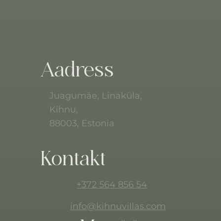
Aadress
Juagumäe, Linaküla,
Kihnu,
88003, Estonia
Kontakt
+372 564 856 54
info@kihnuvillas.com