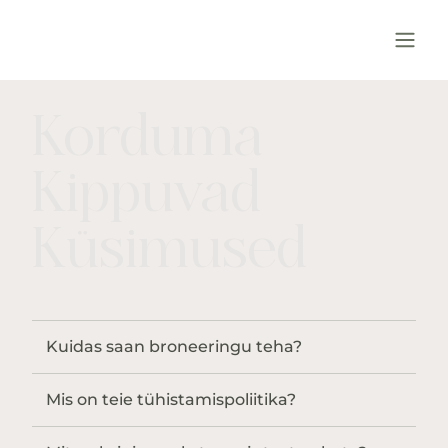
Korduma
Kippuvad
Küsimused
Kuidas saan broneeringu teha?
Mis on teie tühistamispoliitika?