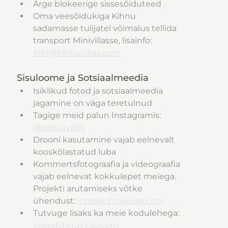
Ärge blokeerige sissesõiduteed
Oma veesõidukiga Kihnu 
sadamasse tulijatel võimalus tellida 
transport Minivillasse, lisainfo: 
info@kihnuvillas.com
Sisuloome ja Sotsiaalmeedia
Isiklikud fotod ja sotsiaalmeedia 
jagamine on väga teretulnud
Tagige meid palun Instagramis: 
@kihnuvillas
Drooni kasutamine vajab eelnevalt 
kooskõlastatud luba
Kommertsfotograafia ja videograafia 
vajab eelnevat kokkulepet meiega. 
Projekti arutamiseks võtke 
ühendust: 
info@kihnuvillas.com
Tutvuge lisaks ka meie kodulehega: 
www.kihnuvillas.com