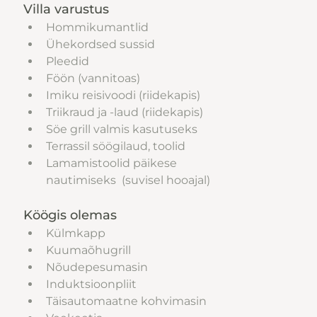
Villa varustus
Hommikumantlid 
Ühekordsed sussid 
Pleedid 
Föön (vannitoas)
Imiku reisivoodi (riidekapis)
Triikraud ja -laud (riidekapis)
Söe grill valmis kasutuseks
Terrassil söögilaud, toolid 
Lamamistoolid päikese 
nautimiseks  (suvisel hooajal)
Köögis olemas
Külmkapp
Kuumaõhugrill
Nõudepesumasin
Induktsioonpliit
Täisautomaatne kohvimasin