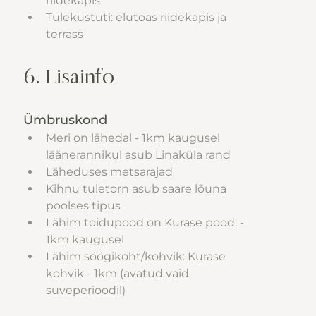
riidekapis 
Tulekustuti: elutoas riidekapis ja 
terrass
6. Lisainfo
Ümbruskond
Meri on lähedal - 1km kaugusel 
läänerannikul asub Linaküla rand
Läheduses metsarajad
Kihnu tuletorn asub saare lõuna 
poolses tipus
Lähim toidupood on Kurase pood: - 
1km kaugusel
Lähim söögikoht/kohvik: Kurase 
kohvik - 1km (avatud vaid 
suveperioodil)