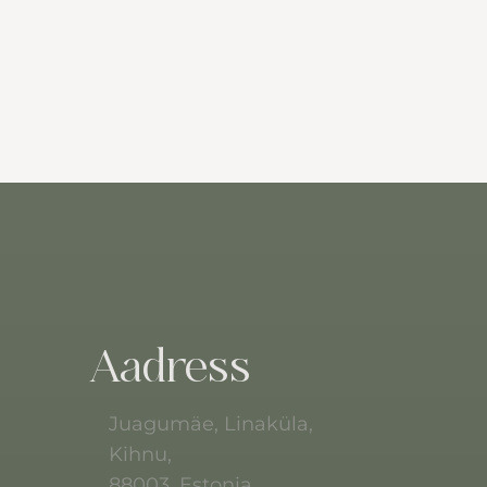
Aadress
Juagumäe, Linaküla,
Kihnu,
88003, Estonia