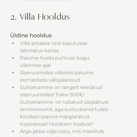
2. Villa Hooldus
Üldine hooldus
Villa antakse teie kasutusse 
laitmatus korras
Palume hoida puhtust kogu 
viibimise ajal
Siseruumides viibides palume 
eemaldada välisjalanõud
Suitsetamine on rangelt keelatud 
siseruumides! Trahv 500€! 
Suitsetamine  on lubatud ülejäänud 
territooriumil, aga suitsukonid tuleb 
kindlasti panna märgistatud 
topsidesse! Hoidkem loodust!
Ärge jätke välja toitu, mis meelitab 