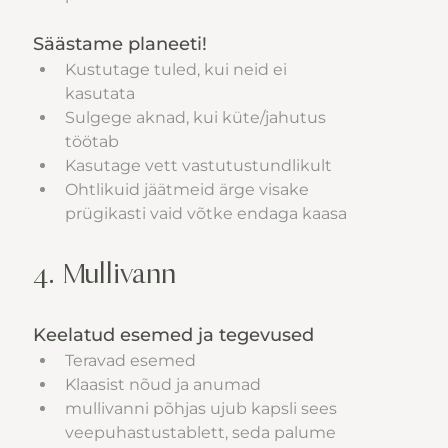
Säästame planeeti!
Kustutage tuled, kui neid ei 
kasutata
Sulgege aknad, kui küte/jahutus 
töötab
Kasutage vett vastutustundlikult
Ohtlikuid jäätmeid ärge visake 
prügikasti vaid võtke endaga kaasa
4. Mullivann
Keelatud esemed ja tegevused
Teravad esemed
Klaasist nõud ja anumad
mullivanni põhjas ujub kapsli sees 
veepuhastustablett, seda palume 