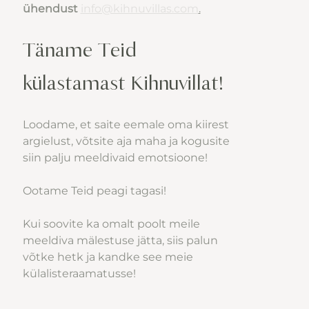
ühendust 
info@kihnuvillas.com
.
Täname Teid 
külastamast Kihnuvillat!
Loodame, et saite eemale oma kiirest 
argielust, võtsite aja maha ja kogusite 
siin palju meeldivaid emotsioone!
Ootame Teid peagi tagasi!
Kui soovite ka omalt poolt meile 
meeldiva mälestuse jätta, siis palun 
võtke hetk ja kandke see meie 
külalisteraamatusse!