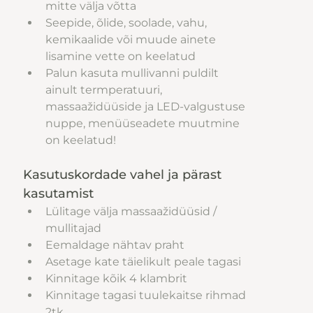
mitte välja võtta
Seepide, õlide, soolade, vahu, 
kemikaalide või muude ainete 
lisamine vette on keelatud
Palun kasuta mullivanni puldilt 
ainult termperatuuri, 
massaažidüüside ja LED-valgustuse 
nuppe, menüüseadete muutmine 
on keelatud!
Kasutuskordade vahel ja pärast 
kasutamist
Lülitage välja massaažidüüsid / 
mullitajad
Eemaldage nähtav praht
Asetage kate täielikult peale tagasi
Kinnitage kõik 4 klambrit
Kinnitage tagasi tuulekaitse rihmad 
2tk