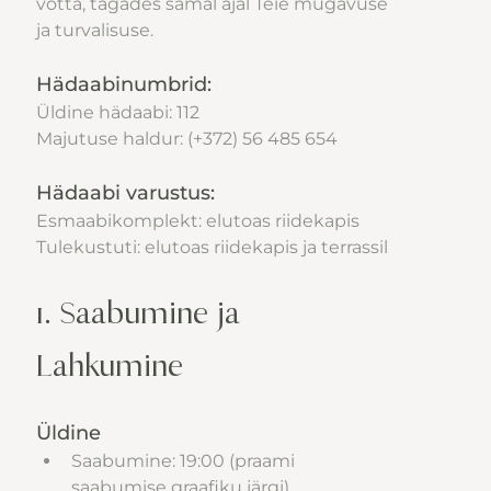
võtta, tagades samal ajal Teie mugavuse 
ja turvalisuse.
Hädaabinumbrid:
Üldine hädaabi: 112
Majutuse haldur: (+372) 56 485 654
Hädaabi varustus:
Esmaabikomplekt: elutoas riidekapis 
Tulekustuti: elutoas riidekapis ja terrassil
1. Saabumine ja 
Lahkumine
Üldine
Saabumine: 19:00 (praami 
saabumise graafiku järgi)