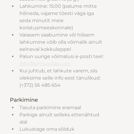
Lahkumine: 15:00 (palume mitte 
hilineda, vajame tõesti väga iga 
seda minutit meie 
koristusmeeskonnale)
Varasem saabumine või hilisem 
lahkumine võib olla võimalik ainult 
eelneval kokkuleppel 
Palun uurige võimalusi e-posti teel:  
info@kihnuvillas.com
Kui juhtub, et lahkute varem, siis 
oleksime selle info eest tänulikud: 
(+372) 56 485 654
Parkimine
Tasuta parkimine eramaal
Parkige ainult selleks ettenähtud 
alal
Lukustage oma sõiduk