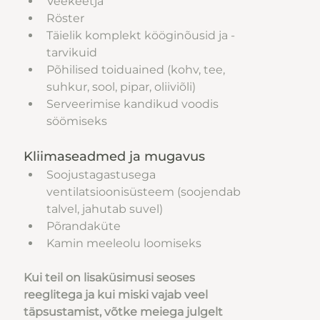
Veekeetja
Röster
Täielik komplekt kööginõusid ja -
tarvikuid
Põhilised toiduained (kohv, tee, 
suhkur, sool, pipar, oliiviõli)
Serveerimise kandikud voodis 
söömiseks 
Kliimaseadmed ja mugavus
Soojustagastusega 
ventilatsioonisüsteem (soojendab 
talvel, jahutab suvel)
Põrandaküte
Kamin meeleolu loomiseks
Kui teil on lisaküsimusi seoses 
reeglitega ja kui miski vajab veel 
täpsustamist, võtke meiega julgelt 