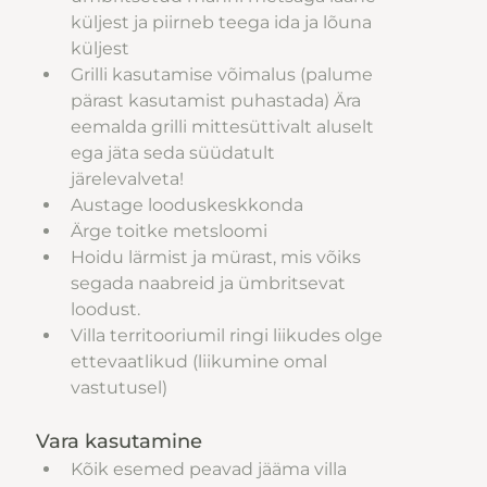
küljest ja piirneb teega ida ja lõuna 
küljest
Grilli kasutamise võimalus (palume 
pärast kasutamist puhastada) Ära 
eemalda grilli mittesüttivalt aluselt 
ega jäta seda süüdatult 
järelevalveta!
Austage looduskeskkonda
Ärge toitke metsloomi
Hoidu lärmist ja mürast, mis võiks 
segada naabreid ja ümbritsevat 
loodust.
Villa territooriumil ringi liikudes olge 
ettevaatlikud (liikumine omal 
vastutusel)
Vara kasutamine
Kõik esemed peavad jääma villa 