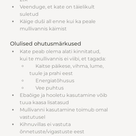
Veenduge, et kate on täielikult 
suletud
Käige duši all enne kui ka peale 
mullivannis käimist
Olulised ohutusmärkused
Kate peab olema alati kinnitatud, 
kui te mullivannis ei viibi, et tagada:
     Kaitse päikese, vihma, lume, 
tuule ja prahi eest
     Energiatõhusus
     Vee puhtus
Ebaõige ja hooletu kasutamine võib 
tuua kaasa lisatasud
Mullivanni kasutamine toimub omal 
vastutusel
Kihnuvillas ei vastuta 
õnnetuste/vigastuste eest