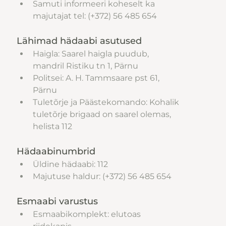
Samuti informeeri koheselt ka 
majutajat tel: (+372) 56 485 654
Lähimad hädaabi asutused
Haigla: Saarel haigla puudub, 
mandril Ristiku tn 1, Pärnu
Politsei: A. H. Tammsaare pst 61, 
Pärnu 
Tuletõrje ja Päästekomando: Kohalik 
tuletõrje brigaad on saarel olemas, 
helista 112
Hädaabinumbrid
Üldine hädaabi: 112
Majutuse haldur: (+372) 56 485 654
Esmaabi varustus
Esmaabikomplekt: elutoas 