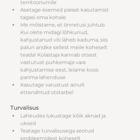
territooriumile
Asetage esemed pärast kasutamist 
tagasi oma kohale
Me mõistame, et õnnetusi juhtub. 
Kui olete midagi lõhkunud, 
kahjustanud või läheb kaduma, siis 
palun andke sellest meile koheselt 
teada! Külastaja kannab otsest 
vastutust puhkemaja vara 
kahjustamise eest, leiame koos 
parima lahenduse
Kasutage varustust ainult 
ettenähtud otstarbel
Turvalisus
Lahkudes lukustage kõik aknad ja 
uksed
Teatage turvalisusega seotud 
probleemidest koheselt