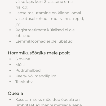
väike laps kuni 3  aastane omal 
riisikol)
Lapse majutamine on kliendi omal 
vastutusel (ohud - mullivann, trepid, 
jm)
Registreerimata külalised ei ole 
lubatud!
Lemmikloomad ei ole lubatud
Hommikusöögiks meie poolt 
6 muna
Müsli
Pudruhelbed
Kaera- või mandlipiim
Tee/kohv
Õueala
Kasutamiseks mõeldud õueala on 
ümbritsetud männi metsaga lääne 