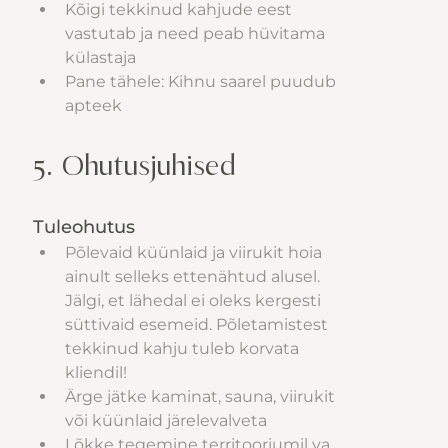
Kõigi tekkinud kahjude eest 
vastutab ja need peab hüvitama 
külastaja
Pane tähele: Kihnu saarel puudub 
apteek
5. Ohutusjuhised
Tuleohutus
Põlevaid küünlaid ja viirukit hoia 
ainult selleks ettenähtud alusel. 
Jälgi, et lähedal ei oleks kergesti 
süttivaid esemeid. Põletamistest 
tekkinud kahju tuleb korvata 
kliendil!
Ärge jätke kaminat, sauna, viirukit 
või küünlaid järelevalveta
Lõkke tegemine territooriumil va 