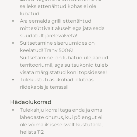
selleks ettenähtud kohas ei ole 
lubatud
Ära eemalda grilli ettenähtud 
mittesüttivalt aluselt ega jäta seda 
süüdatult järelevalveta!
Suitsetamine siseruumides on 
keelatud! Trahv 500€! 
Suitsetamine  on lubatud ülejäänud 
territooriumil, aga suitsukonid tuleb 
visata märgistatud koni topsidesse! 
Tulekustuti asukohad: elutoas 
riidekapis ja terrassil
Hädaolukorrad
Tulekahju korral taga enda ja oma 
lähedaste ohutus, kui põlengut ei 
ole võimalik iseseisvalt kustutada, 
helista 112 