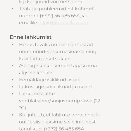
ligi kahjureid või metsloomi
Teatage probleemidest koheselt 
numbril: (+372) 56 485 654, või 
emailile 
info@kihnuvillas.com
Enne lahkumist
Heaks tavaks on panna mustad 
nõud nõudepesumasinasse ning 
käivitada pesutsükkel
Asetage kõik esemed tagasi oma 
algsele kohale
Eemaldage isiklikud asjad 
Lukustage kõik aknad ja uksed
Lahkudes jätke 
ventilatsioon/soojuspump sisse (22 
°C)
Kui juhtub, et lahkute enne check 
out`i, siis oleksime selle info eest 
tänulikud: (+372) 56 485 654